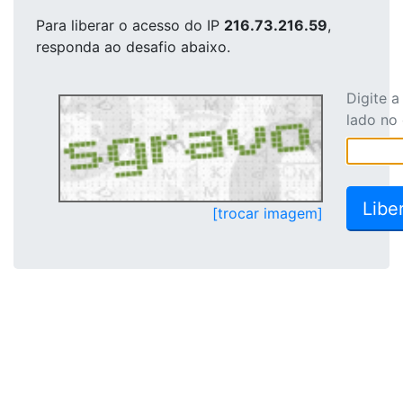
Para liberar o acesso
do IP
216.73.216.59
,
responda ao desafio abaixo.
Digite 
lado no
[trocar imagem]